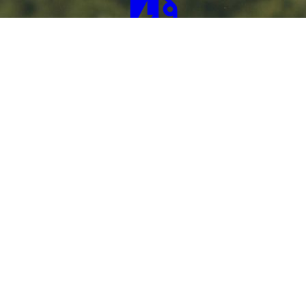
Cookie-Einstellungen
Diese Webseite verwendet Cookies, um Besuchern ein optimales
Nutzererlebnis zu bieten. Bestimmte Inhalte von Drittanbietern werden
nur angezeigt, wenn die entsprechende Option aktiviert ist. Die
Datenverarbeitung kann dann auch in einem Drittland erfolgen.
Weitere Informationen hierzu in der Datenschutzerklärung.
Technisch notwendige
Diese Cookies sind zum Betrieb der Webseite notwendig, z.B. zum
Schutz vor Hackerangriffen und zur Gewährleistung eines
konsistenten und der Nachfrage angepassten Erscheinungsbilds der
Seite.
STARTSEITE
|
Ü
BER MICH
|
ANGEBOTE
|
|
KONTAKT
|
DATEN­SCHUTZ
|
IMPRESSUM
PARTNER
Analytische
LINKS
Diese Cookies werden verwendet, um das Nutzererlebnis weiter zu
optimieren. Hierunter fallen auch Statistiken, die dem
Webseitenbetreiber von Drittanbietern zur Verfügung gestellt werden,
sowie die Ausspielung von personalisierter Werbung durch die
"JEDE HUNDE SEELE IST ES WERT VERSTANDEN ZU
Nachverfolgung der Nutzeraktivität über verschiedene Webseiten.
WERDEN"
Drittanbieter-Inhalte
Diese Webseite bietet möglicherweise Inhalte oder Funktionalitäten an,
die von Drittanbietern eigenverantwortlich zur Verfügung gestellt