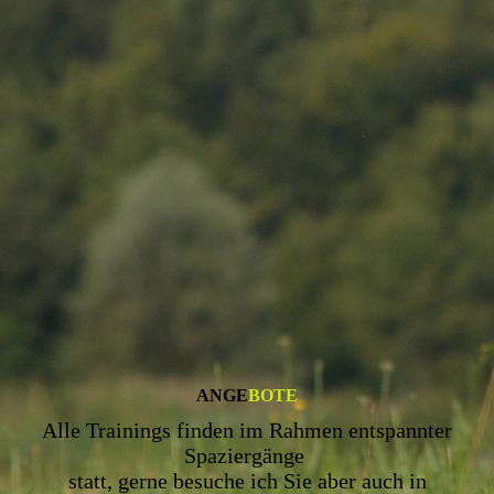
ANGE
BOTE
Alle Trainings finden im Rahmen entspannter
Spaziergänge
statt,
gerne besuche ich Sie aber auch in